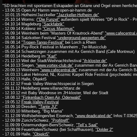
"SD brachten mit spontanen Eskapaden an Gitarre und Orgel einen herrliche
- 13.06.15 Open Air Hamm www.open-air-hamm.de
- 10.01.15 Hofheim/Jazzkeller
"Jazzkeller-Hofheim.de"
- 25.10.14 Worms: (
"Die Funzel"
außerdem spielt Winnies "DP in Rock" - Pr
- 04.10.14 Magdeburg
"Sackfabrik"
- 12.09.14 Koblenz im
"Circus Maximus"
- 06.09.14 Weinheim beim "Masters Of Krautrock-Abend"
"www.cafecentral.
- 15.08.14 Salzkotten Festival
"underground-aexperten.de"
- 09.08.14
"Tropen-Tango-Festival"
bei Lorch a.Rhein
- 16.05.14 Psy-Rock Festival in Mannheim , 7er-Musicclub
- 05.04.14 Schwetzingen zusammen mit Ax Genrich Band (Cafe Montreux)
- 08.03.14 Heidelberg im
"Karl"
- 21.12.13 Weil der Stadt/Weihnachtsfestival
"jh-kloster.de"
- 04.10.13 Siegen,
"www.vortex-club.de"
zusammen mit der Ax Genrich Ban
- 20.09.13 Weinheim
"www.cafecentral.de"
zusammen mit der Ax Genrich B
- 16.03.13 Lakei Helmond, NL, Kozmic Karpet Ride Festival (psychedelic mu
- 15.02.13 Halle, Objekt5
- 22.12.12 Freak Valley-Weinachtsspecial in Siegen
- 09.11.12 Heidelberg www.villanachttanz.de
- 12.10.12 mit Baby Woodrose im JH-kloster, Weil der Stadt
- 18.08.12
"Finkenbach Open Air, Odenwald"
- 19.05.12
Freak-Valley-Festival
- 03.09.10 Dresden,
"Tante JU"
- 13.03.10 Miltenberg, "Big Mama"
- 31.12.09 Wolfsbehringen/bei Eisenach,
"www.deadicated.de"
Infos:T.0362
- 12.09.09 Zürich/Schweiz,
"Profitreff"
- 11.09.09 Ostermundigen-Bern/Schweiz,
"Tell´s Saal"
- 10.09.09 Feuerthalen/Schweiz (bei Schaffhausen),
"Dolder 2"
- 17.01.09 Halle,
"Objekt5"