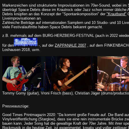
Markenzeichen sind strukturierte Improvisationen im 70er-Sound, wobei im 
überträgt Space Debris diese im Krautrock oder Jazz schon immer übliche 
Debris knüpfen an das Konzept der "Spontankomposition" der
"Krautband"
C
Liveimprovisationen an.
Zahlreiche Beiträge auf internationalen Samplern und 10 Studio- und 10 Live
viele Festivalauftritte haben Space Debris bekannt gemacht.
z.B. mehrmals auf dem BURG-HERZBERG-FESTIVAL (auch in 2022 wieder!)
für den
-, auf der
ZAPPANALE 2007
, auf dem FINKENBACH-F
Loshausen 2018, uvm.
Tommy Gorny (guitar), Vroni Frisch (bass), Christian Jäger (drums/producti
Presseauszüge:
Good Times Printmagazin 2020: "Da kommt große Freude auf. Die Band aus 
Vinylveröffentlichung (Starglow), dass sie eine rein instrumentale Brücke
bauen kann. Jeder Song hat die gewaltige Kraft der 70er Jahre. Mit ihrer sp
Rockmusik in die heutige Zeit, ist experimentel, kreativ und voller zeitloser 