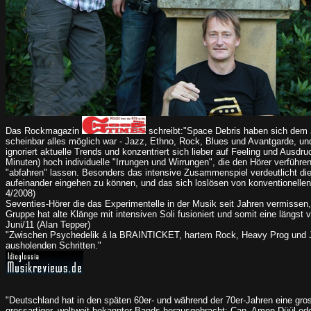
Das Rockmagazin
schreibt:"Space Debris haben sich dem 
scheinbar alles möglich war - Jazz, Ethno, Rock, Blues und Avantgarde, und
ignoriert aktuelle Trends und konzentriert sich lieber auf Feeling und Ausdr
Minuten) hoch individuelle "Irrungen und Wirrungen", die den Hörer verführ
"abfahren" lassen. Besonders das intensive Zusammenspiel verdeutlicht die
aufeinander eingehen zu können, und das sich loslösen von konventionel
4/2008)
Seventies-Hörer die das Experimentelle in der Musik seit Jahren vermissen
Gruppe hat alte Klänge mit intensiven Soli fusioniert und somit eine längs
Juni/11 (Alan Tepper)
"Zwischen Psychedelik á la BRAINTICKET, hartem Rock, Heavy Prog und
ausholenden Schritten."
"Deutschland hat in den späten 60er- und während der 70er-Jahren eine gros
grossartiger, weltweit bekannter Bands herausgebracht: Can, Amon Düül ode